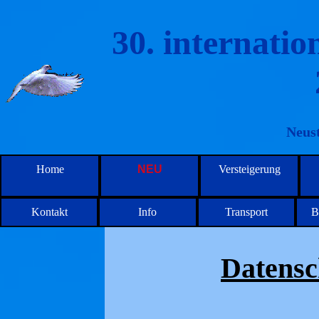
30. internati
Neust
Home
NEU
Versteigerung
Kontakt
Info
Transport
B
Datensc