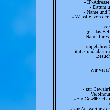
- IP-Adresse
- Datum u
- Name und U
- Website, von der 
- ve
- ggf. das Be
- Name Ihres 
- ungefährer 
- Status und übert
Besuch
Wir verar
- zur Gewährl
Verbindun
- zur Gewährleis
u
- zur Auswertung de